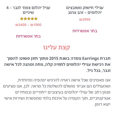
עגילי חישוק משובצים
עגיל יהלום צמוד לגבר – 4
יהלומים – זהב צהוב
שיניים
₪
2999
דורג
₪
3400
–
₪
1000
5.00
בחר אפשרויות
מתוך 5
בחר אפשרויות
קצת עלינו
חברת Earrings נוסדה בשנת 2015 מתוך חזון פשוט: להפוך
את רכישת עגילי יהלומים לחוויה קלה, נוחה ומהנה לכל אישה
וגבר, בכל גיל.
אנו מאמינים שכל אישה ראויה להרגיש יפהפיה ומיוחדת,
ושהעגילים הם אביזר מושלם להשלמת כל מראה. לכן, אנו מציעים
מגוון רחב של עגילי יהלומים בעיצובים ייחודיים ובמחירים
אטרקטיביים, תוך הקפדה על איכות בלתי מתפשרת ושירות אישי
יוצא דופן.