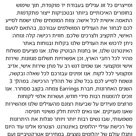
ומייצרים כל זוג עגילים בעבודת יד מוקפדת, תוך שימוש
בחומרים האיכותיים ביותר ובטכניקות ייצור מתקדמות.
התאמה אישית לכל אישה: צוות המומחים שלנו ישמח לסייע
לכם לבחור את העגילים המושלמים עבורכם, בהתאם לטעם
האישי, לתקציב ולצרכים שלכם. חווית רכישה קלה ונוחה:
ניתן לרכוש את העגילים שלנו בקלות ובנוחות באתר
האינטרנט שלנו, או בחנות הבוטיק שלנו. אנו מציעים משלוח
מהיר לכל רחבי הארץ, וכן אפשרויות תשלום מגוונות. שירות
אישי ומקצועי: אנו שמים דגש רב על מתן שירות אישי, אדיב
ומקצועי לכל לקוח. אנו זמינים עבורכם לכל שאלה ובקשה,
ונשמח לסייע לכם בכל שלב של תהליך הרכישה. במהלך 3
השנים האחרונות, חברת Earrings צמחה בקצב מסחרר. אנו
זוכים להזמנות רבות מידי חודש, ועשרות אלפי לקוחות
מרוצים מעידים על שביעות רצונם מהעגילים שלנו ומהשירות
שאנו מעניקים. אנו גאים להיות חלק משינוי תפיסה
משמעותי, שבו נשים רבות יותר ויותר מגלות את היתרונות
של רכישת עגילי יהלומים באינטרנט. הצטרפו אלינו עוד היום
ותגלו עולם של יהלומים נוצצים, במחירים אטרקטיביים ועם