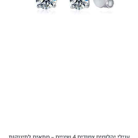
עגילי יהלומים צמודים 4 שיניים – מתאים לתינוקות