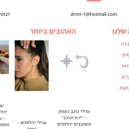
drmr-1@hotmail.com
ז'בוטינסקי 1,
שלנו
האהובים ביותר
בדה
שים
דות
רים
וקות
עג
עגילי כוכב הצפון
יהלו
– "ירח וכוכב"
– ע
עגילי יהלומים –
משובצים יהלומים
משוב
טיפה