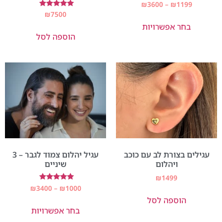
₪
3600
–
₪
1199
דורג
₪
7500
5.00
בחר אפשרויות
מתוך 5
הוספה לסל
עגילים בצורת לב עם כוכב
עגיל יהלום צמוד לגבר – 3
ויהלום
שיניים
₪
1499
דורג
₪
3400
–
₪
1000
5.00
הוספה לסל
מתוך 5
בחר אפשרויות