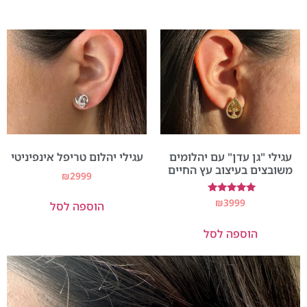
עגילי "גן עדן" עם יהלומים
עגילי יהלום טריפל אינפיניטי
משובצים בעיצוב עץ החיים
₪
2999
דורג
₪
3999
הוספה לסל
5.00
מתוך 5
הוספה לסל