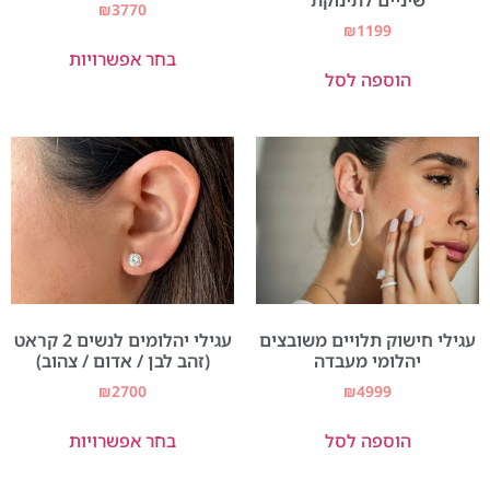
שיניים לתינוקת
₪
3770
₪
1199
בחר אפשרויות
הוספה לסל
עגילי חישוק תלויים משובצים
עגילי יהלומים לנשים 2 קראט
יהלומי מעבדה
(זהב לבן / אדום / צהוב)
₪
2700
₪
4999
הוספה לסל
בחר אפשרויות