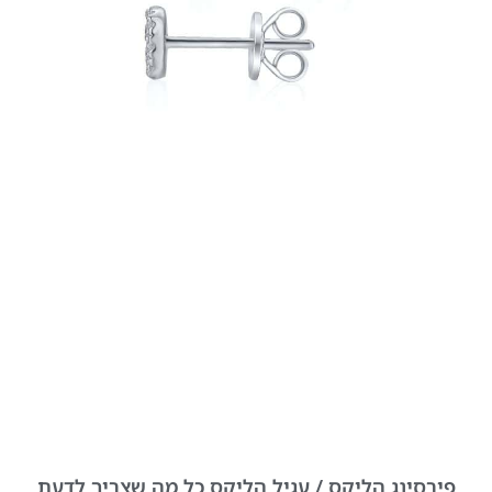
פירסינג הליקס / עגיל הליקס כל מה שצריך לדעת