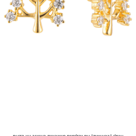
עגילי "בראשית" עם יהלומים משובצים בעיצוב עץ הדעת