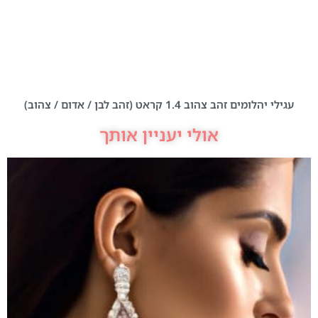
עגילי יהלומים זהב צהוב 1.4 קראט (זהב לבן / אדום / צהוב)
אולי יעניין אותך