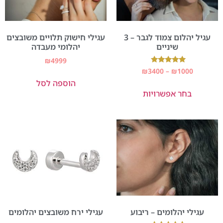
עגיל יהלום צמוד לגבר – 3
עגילי חישוק תלויים משובצים
שיניים
יהלומי מעבדה
₪
4999
דורג
₪
3400
–
₪
1000
5.00
הוספה לסל
מתוך 5
בחר אפשרויות
עגילי יהלומים – ריבוע
עגילי ירח משובצים יהלומים