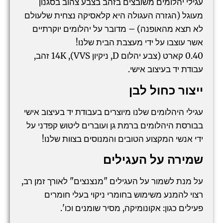
עגילי יהלומים משובצים בזהב בצבע צהוב בסגנון
מעוגל (הגזרה העגולה היא קלאסיקה נצחית שלעולם
לא תצא מהאופנה) – מדובר על יהלומים יוקרתיים
אשר עוצבו על ידי מעצבת הבית שלנו!
0.40 קארט (צבע יהלום D, ניקיון VVS), 14K זהב,
עבודת יד בעיצוב אישי.
ייצור כחול לבן
עגילי היהלומים שלנו מיוצרים בעבודת יד בעיצוב אישי
בבורסת היהלומים ברמת גן ועוברים ליטוש קפדני על
ידי אנשי המקצוע הטובים והמנוסים בצוות שלנו!
שמירה על העגילים
על מנת לשמור על העגילים "מנצנצים" לאורך זמן רב,
רצוי להמנע משימוש בחומרי ניקוי בעלי חומרים
פעילים כגון: אקונומיקה, מסיר שומנים וכו'.