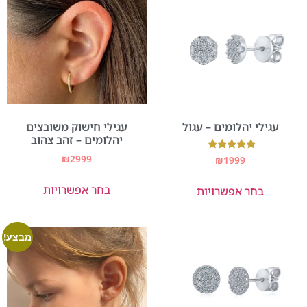
עגילי יהלומים – עגול
עגילי חישוק משובצים
יהלומים – זהב צהוב
₪
2999
דורג
₪
1999
5.00
מתוך 5
בחר אפשרויות
בחר אפשרויות
מבצע!