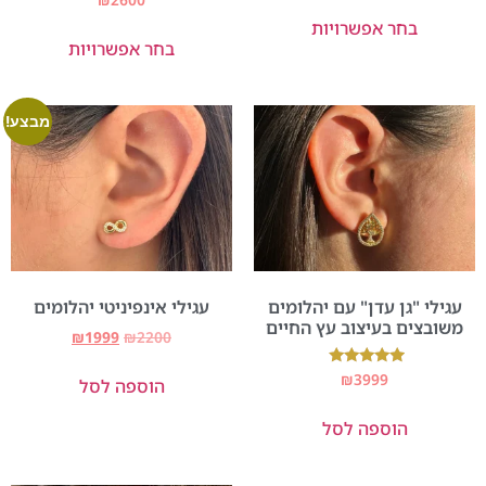
בחר אפשרויות
בחר אפשרויות
מבצע!
עגילי "גן עדן" עם יהלומים
עגילי אינפיניטי יהלומים
משובצים בעיצוב עץ החיים
₪
1999
₪
2200
דורג
₪
3999
הוספה לסל
5.00
מתוך 5
הוספה לסל