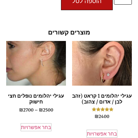
הוספה לסל
מוצרים קשורים
עגילי יהלומים 1 קראט (זהב
עגילי יהלומים נופלים חצי
לבן / אדום / צהוב)
חישוק
₪
2700
–
₪
2500
דורג
₪
2400
5.00
מתוך 5
בחר אפשרויות
בחר אפשרויות