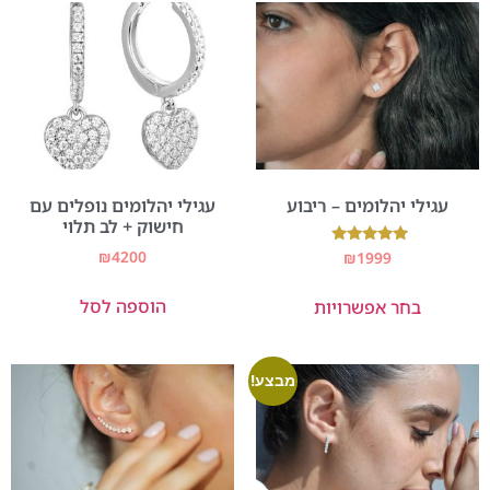
עגילי יהלומים – ריבוע
עגילי יהלומים נופלים עם
חישוק + לב תלוי
₪
4200
דורג
₪
1999
5.00
מתוך 5
הוספה לסל
בחר אפשרויות
מבצע!