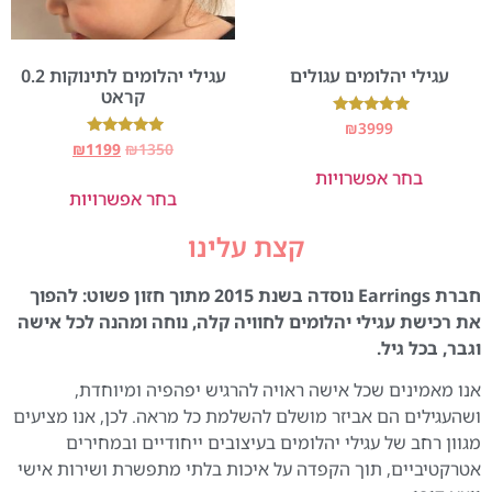
עגילי יהלומים עגולים
עגילי יהלומים לתינוקות 0.2
קראט
דורג
₪
3999
5.00
דורג
₪
1199
₪
1350
מתוך 5
5.00
בחר אפשרויות
מתוך 5
בחר אפשרויות
קצת עלינו
חברת Earrings נוסדה בשנת 2015 מתוך חזון פשוט: להפוך
את רכישת עגילי יהלומים לחוויה קלה, נוחה ומהנה לכל אישה
וגבר, בכל גיל.
אנו מאמינים שכל אישה ראויה להרגיש יפהפיה ומיוחדת,
ושהעגילים הם אביזר מושלם להשלמת כל מראה. לכן, אנו מציעים
מגוון רחב של עגילי יהלומים בעיצובים ייחודיים ובמחירים
אטרקטיביים, תוך הקפדה על איכות בלתי מתפשרת ושירות אישי