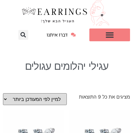
דברו איתנו
עגילי יהלום מעבדה
למי זה מתאים?
עגילי יהלומים עגולים
מציגים את כל ⁦9⁩ התוצאות