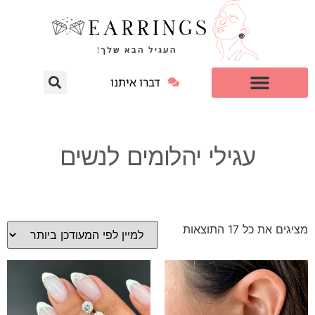
דברו איתנו
עגילי יהלום מעבדה
למי זה מתאים?
עגילי יהלומים לנשים
מציגים את כל ⁦17⁩ התוצאות