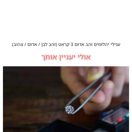
עגילי יהלומים זהב אדום 3 קראט (זהב לבן / אדום / צהוב)
אולי יעניין אותך