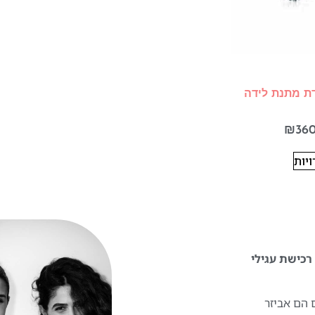
דת מתנת לידה
₪
36
יות
 להפוך את רכישת עגילי
 הם אביזר