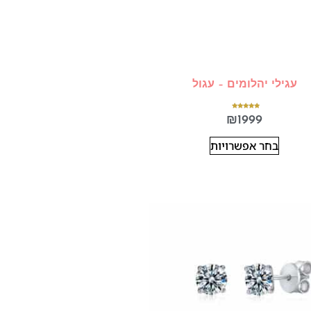
עגילי יהלומים – עגול
דורג
₪
1999
5.00
מתוך 5
בחר אפשרויות