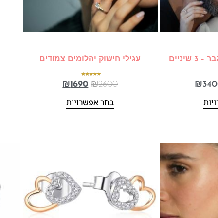
 שיניים
עגילי חישוק יהלומים צמודים
דורג
₪
1690
₪
2600
₪
340
5.00
מתוך 5
יות
בחר אפשרויות