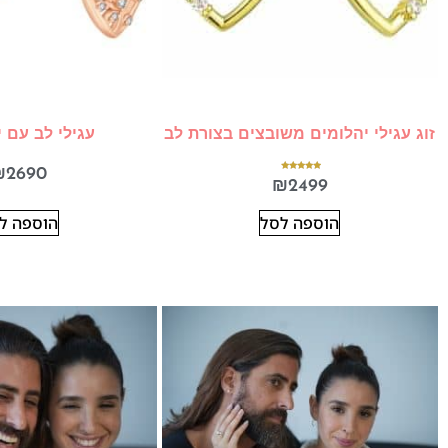
זוג עגילי יהלומים משובצים בצורת לב
עגילי לב עם 
₪
2690
דורג
₪
2499
5.00
מתוך 5
הוספה לסל
הוספה ל