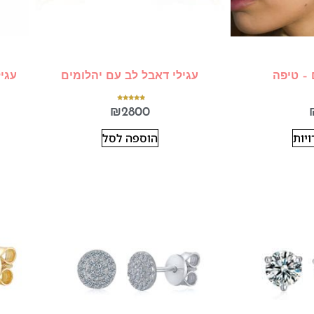
 – טיפה
עגילי דאבל לב עם יהלומים
עגי
דורג
₪
2800
5.00
מתוך 5
יות
הוספה לסל