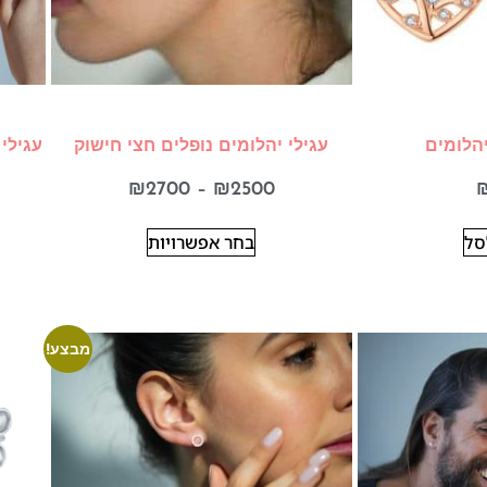
יהלומים
עגילי יהלומים נופלים חצי חישוק
עגילי
₪
2700
–
₪
2500
סל
בחר אפשרויות
מבצע!