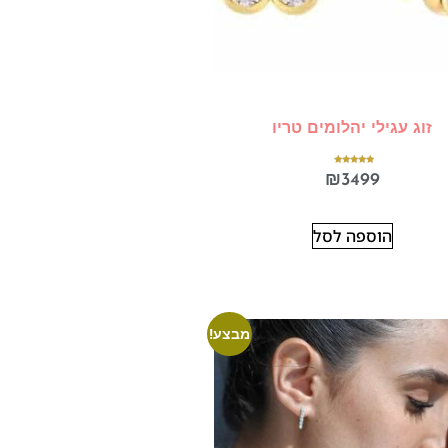
זוג עגילי יהלומים טריו
דורג
₪
3499
5.00
מתוך 5
הוספה לסל
מבצע!