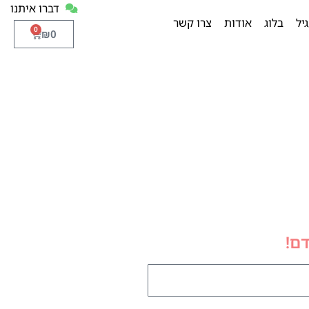
דברו איתנו
יל
בלוג
אודות
צרו קשר
0
₪
0
דם!