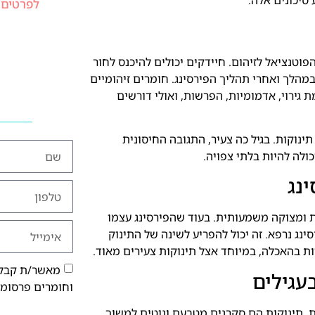
סיכונים אלה.
לפרטים 
פוטנציאל לזיהום. חיידקים יכולים להיכנס לחור
במהלך ואחרי תהליך הפירסינג. חומרים זיהומיים
ת גירוי, אדמומיות, הפרשות, ואולי דורשים
תינוקות. בגיל כה צעיר, התגובה החיסונית
כולה להיות בלתי צפויה.
נג
ות ומצוקה משמעותית. בעוד שהפירסינג עצמו
נג נרפא. זה יכול להפריע לשינה של התינוק
ות בהאכלה, במיוחד אצל תינוקות צעירים מאוד.
מאשר/ת קבלת
עגילים
וחומרים פרסומי
ות. תינוקות הם סקרנים מטבעם ונוטים למשוך