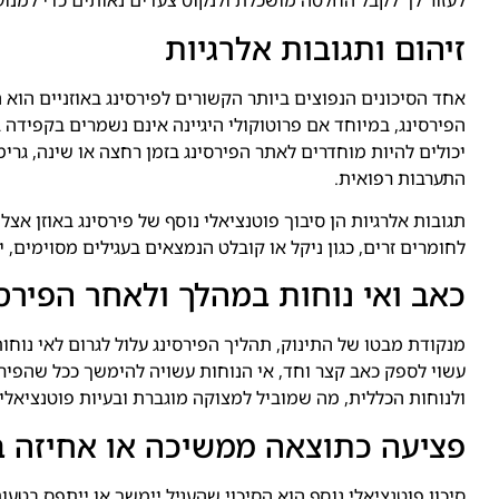
לעזור לך לקבל החלטה מושכלת ולנקוט צעדים נאותים כדי למנוע 
זיהום ותגובות אלרגיות
אחד הסיכונים הנפוצים ביותר הקשורים לפירסינג באוזניים הוא ה
הפירסינג, במיוחד אם פרוטוקולי היגיינה אינם נשמרים בקפידה 
יכולים להיות מוחדרים לאתר הפירסינג בזמן רחצה או שינה, גרימ
התערבות רפואית.
תגובות אלרגיות הן סיבוך פוטנציאלי נוסף של פירסינג באוזן אצל 
לחומרים זרים, כגון ניקל או קובלט הנמצאים בעגילים מסוימים, י
כאב ואי נוחות במהלך ולאחר הפירסי
מנקודת מבטו של התינוק, תהליך הפירסינג עלול לגרום לאי נוח
עשוי לספק כאב קצר וחד, אי הנוחות עשויה להימשך ככל שהפירסי
ולנוחות הכללית, מה שמוביל למצוקה מוגברת ובעיות פוטנציאלי
פציעה כתוצאה ממשיכה או אחיזה ב
סיכון פוטנציאלי נוסף הוא הסיכוי שהעגיל יימשך או ייתפס בטע