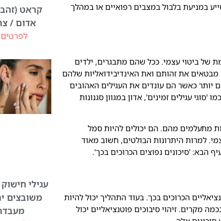
ייע במניעת בלבול במצבים רפואיים או במהלך
קראט (זהב 
אדום / צה
לפרטים 
מת של ביטוי עצמי. ככל שהם מתבגרים, ילדים
ך מבטאים את זהותם ואת האינדיבידואליות שלהם
ם יותר כאשר הם עונדים את העגילים האהובים
'סוגי עגילים זמינים', אדון במגוון סגנונות
בות מתעלמים מהם. הם יכולים להיות סמל
מי. למרות היתרונות הבולטים, חשוב מאוד
ף הבא: 'סיכונים נפוצים הכרוכים בכך'.
עגילי חישוק 
משובצים יה
ציאליים הכרוכים בכך. בעוד התהליך יכול להיות
מה מקרים. זיהוי סיבוכים פוטנציאליים יכול
מעבדה