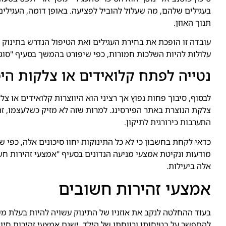
בעגילים שלהם, מה שעלול להוביל לפציעה. באופן דומה, העגילים
תנוך האוזן.
עובדה זו הופכת את בחירת העגילים ואת הטיפול הנדרש בתינוק
עלולות להיות השלכות חמורות, כפי שיפורט בהמשך בסעיף "סוגי 
נטייה לפתח קלואידים או צלקות הי
לבסוף, סיבוך פחות נפוץ אך רציני הוא היווצרות קלואידים או 
צלקת הנוצרת באתר הפירסינג. למרות שזה לא מזיק כשלעצמו, זה יכ
התערבות כירורגית לתיקון.
כדאי לקחת בחשבון כי לא כל התינוקות יחוו סיכונים אלה, כפי שמ
מודעות ונקיטת אמצעי מניעה הנדונים בסעיף "אמצעי זהירות חשו
אלה ביעילות.
אמצעי זהירות חשובים
בעוד ההחלטה לנקב את אוזניו של התינוק עשויה להיות בעלת מ
להתפשר על בטיחותו ורווחתו של הילד. ישנם אמצעי זהירות חיונ