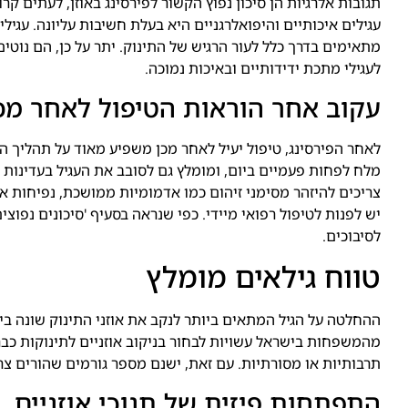
תגובות אלרגיות הן סיכון נפוץ הקשור לפירסינג באוזן, לעתים קר
עגילים איכותיים והיפואלרגניים היא בעלת חשיבות עליונה. עגילים
מתאימים בדרך כלל לעור הרגיש של התינוק. יתר על כן, הם נוטים
לעגילי מתכת ידידותיים ובאיכות נמוכה.
עקוב אחר הוראות הטיפול לאחר מכ
לאחר הפירסינג, טיפול יעיל לאחר מכן משפיע מאוד על תהליך ה
מלח לפחות פעמיים ביום, ומומלץ גם לסובב את העגיל בעדינות מד
צריכים להיזהר מסימני זיהום כמו אדמומיות ממושכת, נפיחות א
יש לפנות לטיפול רפואי מיידי. כפי שנראה בסעיף 'סיכונים נפוצי
לסיבוכים.
טווח גילאים מומלץ
ההחלטה על הגיל המתאים ביותר לנקב את אוזני התינוק שונה בין 
מהמשפחות בישראל עשויות לבחור בניקוב אוזניים לתינוקות כב
תרבותיות או מסורתיות. עם זאת, ישנם מספר גורמים שהורים צר
התפתחות פיזית של תנוכי אוזניים