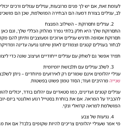
לעומת זאת, אם יש לך פנים מרובעות, עגילים עגולים ורכים יכול
לב, עגילים בצורת דמעה הם הבחירה המושלמת, שכן הם מושכים
עגילים ותסרוקת – השילוב המנצח
התסרוקת שלך היא חלק בלתי נפרד מהלוק הכללי שלך, וגם כאן ע
תסרוקת אסופה תדגיש עגילים ארוכים ומעוצבים ותיתן להם מקו
לבחור בעגילים קטנים וצמודים לאוזן שיתנו נגיעה עדינה ומדויקת
תמיד אפשר גם לשחק עם עגילים ייחודיים ועיצוב שונה כדי ליצ
לשלב עגילים עם תלבושת יומיומית
עגילי יהלומים אינם שמורים רק לאירועים מיוחדים – ניתן לשלבם
שנייה
מרהיבים ועוד; הסוד טמון פשוט בפשטות.
עגילים קטנים ועדינים, כמו סטאדים עם יהלום בודד, יכולים להו
להכביד על המראה. אם את בוחרת בסטייל רגוע ואלגנטי ביום-יום,
המושלמת למראה קז'ואלי ונקי.
נגיעות של צבע
מי אמר שעגילי יהלומים צריכים להיות שקופים בלבד? אם את מח