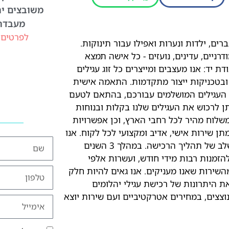
משובצים יה
מעבדה
לפרטים 
ים, ילדות ונערות ואפילו עבור תינוקות.
דרניים, עדינים, נועזים - כל אישה תמצא
ת יד: אנו מעצבים ומייצרים כל זוג עגילים
 ובטכניקות ייצור מתקדמות. התאמה אישית
ת העגילים המושלמים עבורכם, בהתאם לטעם
תן לרכוש את העגילים שלנו בקלות ובנוחות
משלוח מהיר לכל רחבי הארץ, וכן אפשרויות
תן שירות אישי, אדיב ומקצועי לכל לקוח. אנו
זמינים עבורכם לכל שאלה ובקשה, ונשמח לסייע לכם בכל שלב של תהליך הרכישה. במהלך 3 השנים
. אנו זוכים להזמנות רבות מידי חודש, ועשרות אלפי
השירות שאנו מעניקים. אנו גאים להיות חלק
ת היתרונות של רכישת עגילי יהלומים
נוצצים, במחירים אטרקטיביים ועם שירות יוצא