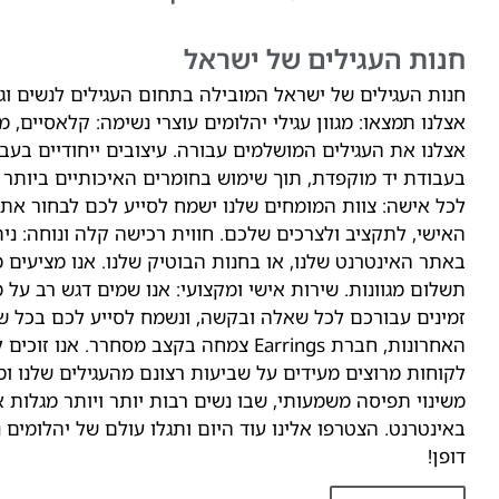
חנות העגילים של ישראל
חנות העגילים של ישראל המובילה בתחום העגילים לנשים וגבר
אצלנו תמצאו: מגוון עגילי יהלומים עוצרי נשימה: קלאסיים, מו
אצלנו את העגילים המושלמים עבורה. עיצובים ייחודיים בעבוד
בעבודת יד מוקפדת, תוך שימוש בחומרים האיכותיים ביותר
לכל אישה: צוות המומחים שלנו ישמח לסייע לכם לבחור א
האישי, לתקציב ולצרכים שלכם. חווית רכישה קלה ונוחה: ני
באתר האינטרנט שלנו, או בחנות הבוטיק שלנו. אנו מציעים 
תשלום מגוונות. שירות אישי ומקצועי: אנו שמים דגש רב על מ
האחרונות, חברת Earrings צמחה בקצב מסחרר
לקוחות מרוצים מעידים על שביעות רצונם מהעגילים שלנו ומ
משינוי תפיסה משמעותי, שבו נשים רבות יותר ויותר מגלות א
באינטרנט. הצטרפו אלינו עוד היום ותגלו עולם של יהלומים 
דופן!