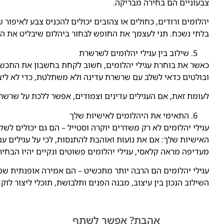
צבעוניים הם בחירה מבריקה.
יהלומים ורודים, כחולים או צהובים יכולים להכניס צבע לאיפור
בלתי נשכח. תני לעצמך את החופש לבחור ביהלום שיבליט את האי
שילוב בין עגילי יהלומים לשרשרת
כאשר את בוחרת עגילי יהלומים, חשוב לקחת בחשבון את התכשיט
ובולטים כדאי לשלב עם שרשרת עדינה ולא משתלטת, כדי לא ליצ
לעומת זאת, אם העגילים עדינים וצמודים, אפשר ללכת על שרשר
התאימי את היהלומים לאישיות שלך
עגילי יהלומים לא רק משדרים יוקרה וסטייל – הם גם יכולים ל
האישיות שלך: אם את נועזת ואוהבת להתנסות, לכי על עגילים עם 
מעדיפה מראה קלאסי, עגילי יהלומים פשוטים ונקיים יהיו הבחי
עגילי יהלומים הם הרבה יותר מתכשיט – הם אמירה אופנתית שמבי
השילוב הנכון בין עיצוב, מבנה הפנים ותלבושת, תוכלי ליצור לוק 
אהבת?
אפשר לשתף