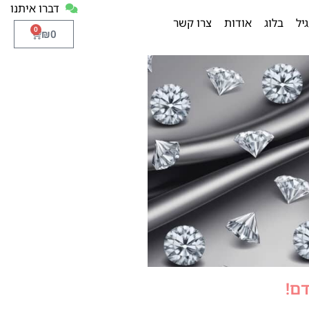
דברו איתנו
יל
בלוג
אודות
צרו קשר
0
₪
0
דם!