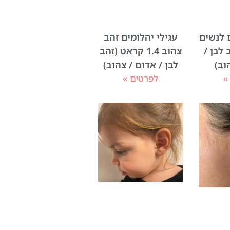
ם לנשים
עגילי יהלומים זהב
 לבן /
צהוב 1.4 קראט (זהב
וב)
לבן / אדום / צהוב)
»
לפרטים »