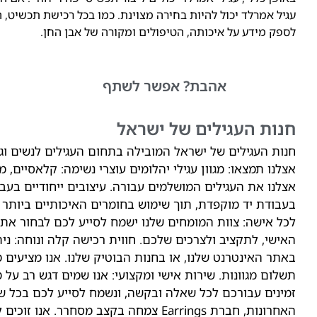
עגיל אמרלד יכול להיות בחירה מצוינת. כמו בכל רכישת תכשיט, ה
לספק מידע על איכותה, הטיפולים ומקורה של אבן החן.
אהבת?
אפשר לשתף
חנות העגילים של ישראל
חנות העגילים של ישראל המובילה בתחום העגילים לנשים וגבר
אצלנו תמצאו: מגוון עגילי יהלומים עוצרי נשימה: קלאסיים, מו
אצלנו את העגילים המושלמים עבורה. עיצובים ייחודיים בעבוד
בעבודת יד מוקפדת, תוך שימוש בחומרים האיכותיים ביותר
לכל אישה: צוות המומחים שלנו ישמח לסייע לכם לבחור א
האישי, לתקציב ולצרכים שלכם. חווית רכישה קלה ונוחה: ני
באתר האינטרנט שלנו, או בחנות הבוטיק שלנו. אנו מציעים 
תשלום מגוונות. שירות אישי ומקצועי: אנו שמים דגש רב על מ
האחרונות, חברת Earrings צמחה בקצב מסחרר