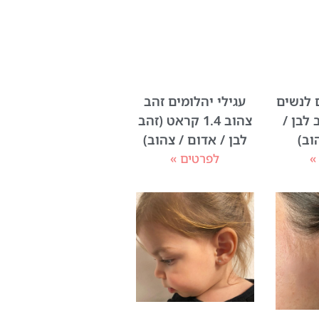
ם לנשים
עגילי יהלומים זהב
 לבן /
צהוב 1.4 קראט (זהב
וב)
לבן / אדום / צהוב)
»
לפרטים »