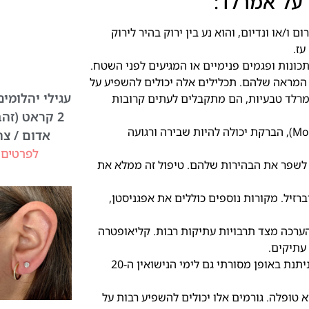
על אמרלד:
ו/או ונדיום, והוא נע בין ירוק בהיר לירוק
עז.
כונות ופגמים פנימיים או המגיעים לפני השטח.
ל המראה שלהם. תכלילים אלה יכולים להשפיע על
עגילי יהלומי
אמרלד טבעיות, הם מתקבלים לעתים קרובות
2 קראט (זהב
עמידות: למרות היותה קשיחה יחסית (7.5 עד 8 בסולם Mohs), הברקת יכולה להיות שבירה ורגועה
אדום / צה
לפרטים 
 לשפר את הבהירות שלהם. טיפול זה ממלא את
רזיל. מקורות נוספים כוללים את אפגניסטן,
הערכה מצד תרבויות עתיקות רבות. קליאופטרה
עתיקים.
משמעות אסטרולוגית: אזמרגד היא אבן הלידה למאי והיא ניתנת באופן מסורתי גם לימי הנישואין ה-20
 טופלה. גורמים אלו יכולים להשפיע רבות על