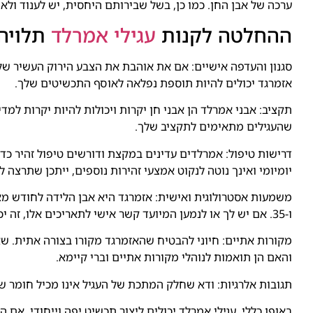
ערכה של אבן החן. כמו כן, בשל שבירותם היחסית, יש לענוד ולאח
ההחלטה לקנות
עגילי אמרלד
תלויה 
סגנון והעדפה אישיים: אם את אוהבת את הצבע הירוק העשיר של 
אזמרגד יכולים להיות תוספת נפלאה לאוסף התכשיטים שלך.
תקציב: אבני אמרלד הן אבני חן יקרות ויכולות להיות יקרות למדי
שהעגילים מתאימים לתקציב שלך.
דרישות טיפול: אמרלדים עדינים במקצת ודורשים טיפול זהיר כד
יומיומי ואינך נוטה לנקוט אמצעי זהירות נוספים, ייתכן שתרצה ל
ו-35. אם יש לך או לנמען המיועד קשר אישי לתאריכים אלו, זה יכול להוסיף משמעות לעגילים.
מקורות אתיים: חיוני להבטיח שהאזמרגד מקורו בצורה אתית. ש
והאם הן תואמות לנוהלי מקורות אתיים וברי קיימא.
תגובות אלרגיות: ודא שחלק המתכת של העגיל אינו מכיל חומר שאת
באופן כללי, עגילי אמרלד יכולים ליצור תכשיט יפה וייחודי. אם