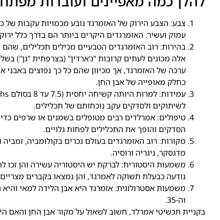
להלן כמה מאפיינים ועובדות מפתח 
צבע: הצבע הירוק של האזמרגד נובע מכמויות עקבות של כרום 
עמוק ועשיר. האזמרגדים היקרים ביותר הם בדרך כלל ירוק 
בהירות: רוב האזמרגדים הטבעיים מכילים תכלילים, שהם ת
אלה מכונים לעתים קרובות "ג'ארדין" (בצרפתית "גן") בש
ערכה של האזמרגד, אך מכיוון שהם כל כך נפוצים באבני 
כחלק מאופייה של אבן החן.
לשיתוקים ולסדקים עקב נוכחותם של תכלילים.
טיפולים: אמרלדים רבים מטופלים בשמנים או שרפים כדי
הסדקים והופך את התכלילים לפחות גלויים.
מקורות: רוב האזמרגדים בעולם נכרים בקולומביה, זמביה וב
מדגסקר, ניגריה ורוסיה.
משמעות היסטורית: לברקת יש היסטוריה עשירה והן זכו ל
נודעה כבעלת תשוקה לאמרגד, והן נמצאו בקברים מצריים 
וה-35.
בקניית תכשיטי אמרלד, חשוב לשאול על מקור אבן החן והאם היא