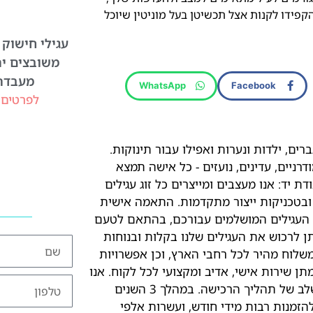
קפידו לקנות אצל תכשיטן בעל מוניטין שיוכל
עגילי חישוק 
משובצים יה
מעבדה
WhatsApp
Facebook
לפרטים 
ים, ילדות ונערות ואפילו עבור תינוקות.
דרניים, עדינים, נועזים - כל אישה תמצא
ת יד: אנו מעצבים ומייצרים כל זוג עגילים
 ובטכניקות ייצור מתקדמות. התאמה אישית
ת העגילים המושלמים עבורכם, בהתאם לטעם
תן לרכוש את העגילים שלנו בקלות ובנוחות
משלוח מהיר לכל רחבי הארץ, וכן אפשרויות
תן שירות אישי, אדיב ומקצועי לכל לקוח. אנו
זמינים עבורכם לכל שאלה ובקשה, ונשמח לסייע לכם בכל שלב של תהליך הרכישה. במהלך 3 השנים
. אנו זוכים להזמנות רבות מידי חודש, ועשרות אלפי