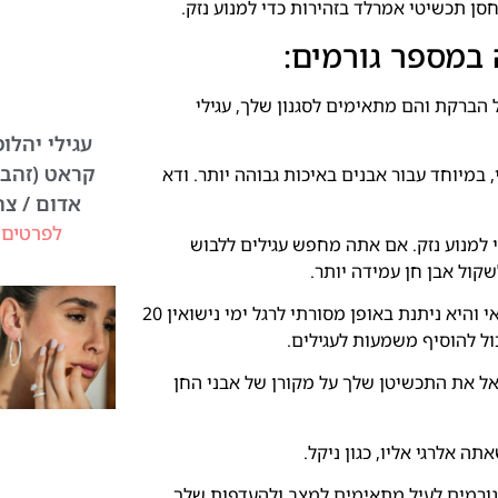
סן תכשיטי אמרלד בזהירות כדי למנוע נזק.
במספר גורמים:
הברקת והם מתאימים לסגנון שלך, עגילי
קראט (זהב 
, במיוחד עבור אבנים באיכות גבוהה יותר. ודא
אדום / צה
לפרטים 
י למנוע נזק. אם אתה מחפש עגילים ללבוש
שקול אבן חן עמידה יותר.
משמעות אסטרולוגית ואישית: אזמרגד היא אבן הלידה לחודש מאי והיא ניתנת באופן מסורתי לרגל ימי נישואין 20
אל את התכשיטן שלך על מקורן של אבני החן
ה אלרגי אליו, כגון ניקל.
 הגורמים לעיל מתאימים למצב ולהעדפות שלך,