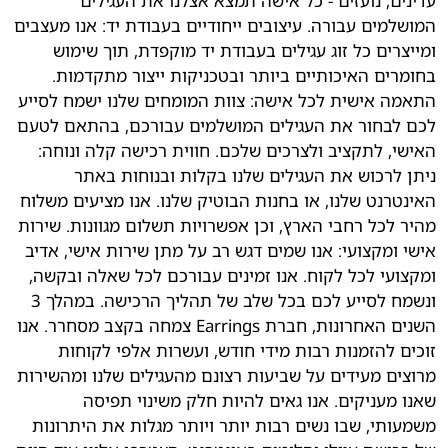
עדינים, נועזים - כל אישה תמצא אצלנו את העגילים
המושלמים עבורה. עיצובים ייחודיים בעבודת יד: אנו מעצבים
ומייצרים כל זוג עגילים בעבודת יד מוקפדת, תוך שימוש
בחומרים האיכותיים ביותר ובטכניקות ייצור מתקדמות.
התאמה אישית לכל אישה: צוות המומחים שלנו ישמח לסייע
לכם לבחור את העגילים המושלמים עבורכם, בהתאם לטעם
האישי, לתקציב ולצרכים שלכם. חווית רכישה קלה ונוחה:
ניתן לרכוש את העגילים שלנו בקלות ובנוחות באתר
האינטרנט שלנו, או בחנות הבוטיק שלנו. אנו מציעים משלוח
מהיר לכל רחבי הארץ, וכן אפשרויות תשלום מגוונות. שירות
אישי ומקצועי: אנו שמים דגש רב על מתן שירות אישי, אדיב
ומקצועי לכל לקוח. אנו זמינים עבורכם לכל שאלה ובקשה,
ונשמח לסייע לכם בכל שלב של תהליך הרכישה. במהלך 3
השנים האחרונות, חברת Earrings צמחה בקצב מסחרר. אנו
זוכים להזמנות רבות מידי חודש, ועשרות אלפי לקוחות
מרוצים מעידים על שביעות רצונם מהעגילים שלנו ומהשירות
שאנו מעניקים. אנו גאים להיות חלק משינוי תפיסה
משמעותי, שבו נשים רבות יותר ויותר מגלות את היתרונות