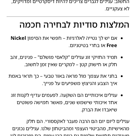
החשוב: עגילים לגברים צריכים להיות דיסקרטיים ומדויקים,
לא צעקניים.
המלצות סודיות לבחירה חכמה
אם יש לך נטייה לאלרגיות – חפשי את הסימון
Nickel
Free
או בחרי בטיטניום.
תמיד החזיקי זוג עגילים "קלאסי מושלם" – פנינים, זהב
חלק או חישוק קטן – למקרים שאין זמן לחשוב.
בחני את עצמך מול מראה באור טבעי – כך תראי באמת
איך הצבע והניצוץ משפיעים על פנייך.
עגילים איכותיים הם השקעה. לפעמים עדיף לקנות זוג
אחד איכותי שישמש שנים, מאשר חמישה פשוטים
שיאבדו את הברק.
עגילים ליום יום הם הרבה מעבר לאקססורי. הם חלק
מהאישיות, מהביטוי העצמי ומהביטחון שלנו. עגילים נכונים
מעניקים תחושת שלמות גם ביום הכי עמוס. הם מזכירים לנו