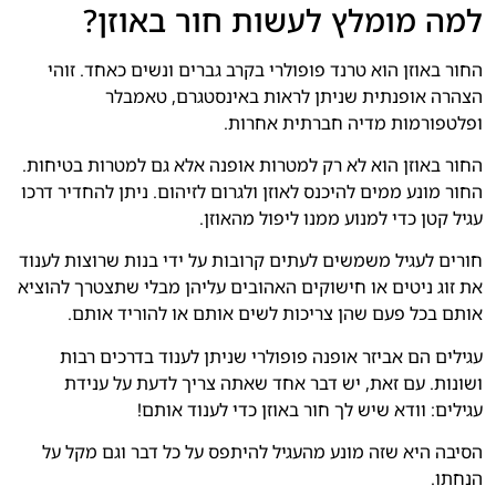
למה מומלץ לעשות חור באוזן?
החור באוזן הוא טרנד פופולרי בקרב גברים ונשים כאחד. זוהי
הצהרה אופנתית שניתן לראות באינסטגרם, טאמבלר
ופלטפורמות מדיה חברתית אחרות.
החור באוזן הוא לא רק למטרות אופנה אלא גם למטרות בטיחות.
החור מונע ממים להיכנס לאוזן ולגרום לזיהום. ניתן להחדיר דרכו
עגיל קטן כדי למנוע ממנו ליפול מהאוזן.
חורים לעגיל משמשים לעתים קרובות על ידי בנות שרוצות לענוד
את זוג ניטים או חישוקים האהובים עליהן מבלי שתצטרך להוציא
אותם בכל פעם שהן צריכות לשים אותם או להוריד אותם.
עגילים הם אביזר אופנה פופולרי שניתן לענוד בדרכים רבות
ושונות. עם זאת, יש דבר אחד שאתה צריך לדעת על ענידת
עגילים: וודא שיש לך חור באוזן כדי לענוד אותם!
הסיבה היא שזה מונע מהעגיל להיתפס על כל דבר וגם מקל על
הנחתו.