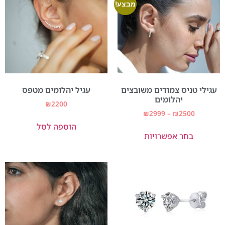
מבצע!
עגילי טניס צמודים משובצים
עגיל יהלומים מטפס
יהלומים
₪
2200
₪
2999
–
₪
2500
הוספה לסל
בחר אפשרויות