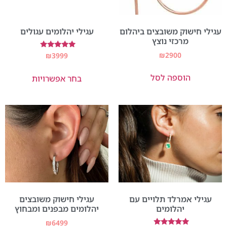
עגילי חישוק משובצים ביהלום
עגילי יהלומים עגולים
מרכזי נוצץ
₪
2900
דורג
₪
3999
5.00
מתוך 5
הוספה לסל
בחר אפשרויות
עגילי אמרלד תלויים עם
עגילי חישוק משובצים
יהלומים
יהלומים מבפנים ומבחוץ
₪
6499