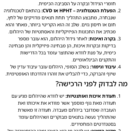
חומרי הגידול ובקרה על הסביבה הכימית.
הפעלת הטכנולוגיה – HPHT או CVD:
בהתאם לטכנולוגיה
שנבחרה, מתבצע התהליך תחת תנאים מדויקים של לחץ,
חום או חיסון גזים. שלב זה הוא הקריטי ביותר, מאחר והוא
מכתיב את התכונות הפיזיקליות והאסתטיות של היהלום.
בקרה ואיכות:
לאחר גידול היהלום, הוא עובר מספר
בדיקות ובקרות איכות, הן מבחינה פיזיקלית והן מבחינה
כימית, על מנת לוודא שהתוצר עומד בכל הדרישות
והתקנים הבינלאומיים.
עיבוד וגימור:
בשלב הסופי, היהלום עובר עיבוד עדין של
שיוף והברקה, כדי להבליט את זוהרו והדרכתו האופטימית.
מה לבדוק לפני הרכישה?
תעודת איכות ואותנטיות:
יש לוודא שהיהלום מגיע עם
תעודה מאת גוף מוסמך אשר מוודא את איכותו ואת
העובדה שמדובר ביהלום מעבדה. תעודה זו מאשרת
שהתהליך נעשה בתנאים מבוקרים ושהיהלום עומד
בסטנדרטים המחמירים.
מקור הייצור:
יש לברר מי הוא היצרן ומהי ההיסטוריה של