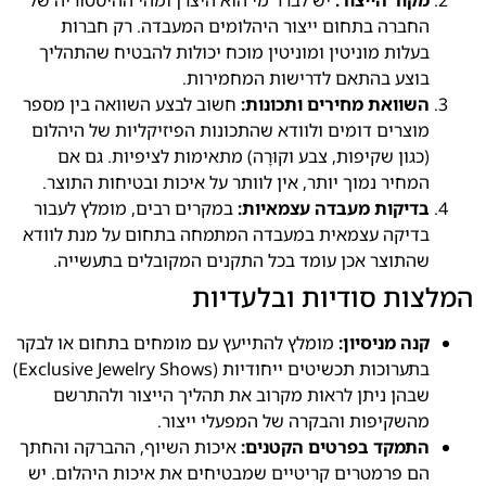
החברה בתחום ייצור היהלומים המעבדה. רק חברות
בעלות מוניטין ומוניטין מוכח יכולות להבטיח שהתהליך
בוצע בהתאם לדרישות המחמירות.
השוואת מחירים ותכונות:
חשוב לבצע השוואה בין מספר
מוצרים דומים ולוודא שהתכונות הפיזיקליות של היהלום
(כגון שקיפות, צבע וקוּרָה) מתאימות לציפיות. גם אם
המחיר נמוך יותר, אין לוותר על איכות ובטיחות התוצר.
בדיקות מעבדה עצמאיות:
במקרים רבים, מומלץ לעבור
בדיקה עצמאית במעבדה המתמחה בתחום על מנת לוודא
שהתוצר אכן עומד בכל התקנים המקובלים בתעשייה.
המלצות סודיות ובלעדיות
קנה מניסיון:
מומלץ להתייעץ עם מומחים בתחום או לבקר
בתערוכות תכשיטים ייחודיות (Exclusive Jewelry Shows)
שבהן ניתן לראות מקרוב את תהליך הייצור ולהתרשם
מהשקיפות והבקרה של המפעלי ייצור.
התמקד בפרטים הקטנים:
איכות השיוף, ההברקה והחתך
הם פרמטרים קריטיים שמבטיחים את איכות היהלום. יש