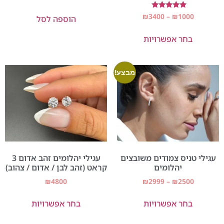
דורג
₪
3400
–
₪
1000
הוספה לסל
5.00
מתוך 5
בחר אפשרויות
מבצע!
עגילי טניס צמודים משובצים
עגילי יהלומים זהב אדום 3
יהלומים
קראט (זהב לבן / אדום / צהוב)
₪
4800
₪
2999
–
₪
2500
בחר אפשרויות
בחר אפשרויות