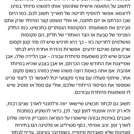
לחשוב על התאמה אישית שתהפוך אותו למשהו מיוחד במינו
.
לדוגמא
:
אפשר להוסיף חריטה של תאריך חשוב לכם
,
כמו היום
שבו הכרתם או יום חתונה
,
או אולי משפט קצר ומיוחד שרק אתם
מבינים את משמעותו
.
המקומות הנסתרים בתכשיט
,
כמו החלק
הפנימי של טבעת או הצד האחורי של תליון
,
הם מקומות
מושלמים לחריטה כזו
–
כך היא תרגיש שיש לה סוד קטן וקסום
שרק אתם שניכם יודעים
.
אפשרות נהדרת אחרת היא לבחור
אבנים שיש להן משמעות מיוחדת עבורה
–
אבן הלידה שלה
,
אבן
שמייצגת את החודש שבו הכרתם
,
או אבן בצבע שהיא במיוחד
אוהבת
.
אם אתה באמת רוצה משהו שאין כמוהו בשום מקום
אחר
,
שיתוף פעולה עם צורף מקצועי יכול לאפשר לך ליצור פריט
שמספר את הסיפור הייחודי שלכם
,
אולי עם סמל או מוטיב שיש
לו משמעות מיוחדת עבורכם
.
חשוב גם לבחור תכשיט שיישאר יפה ורלוונטי לאורך שנים רבות
,
ולא רק יהיה אופנתי לזמן קצר
.
לכן
,
כדאי להשקיע במתכות
ואבנים באיכות גבוהה שישמרו על המראה המבריק והיפה שלהן
לאורך זמן
.
זהב אמיתי
,
כסף סטרלינג או פלטינה הם בחירות
מצוינות שלא מאבדות מיופיין
.
כשמדובר בעיצוב
,
עדיף לבחור