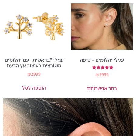
עגילי יהלומים – טיפה
עגילי "בראשית" עם יהלומים
משובצים בעיצוב עץ הדעת
₪
2999
דורג
₪
1999
5.00
מתוך 5
הוספה לסל
בחר אפשרויות