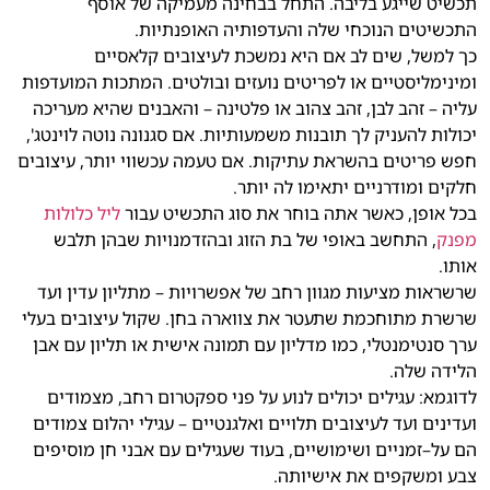
תכשיט שייגע בליבה
.
התחל בבחינה מעמיקה של אוסף
התכשיטים הנוכחי שלה והעדפותיה האופנתיות
.
כך למשל
,
שים לב אם היא נמשכת לעיצובים קלאסיים
ומינימליסטיים או לפריטים נועזים ובולטים
.
המתכות המועדפות
עליה
–
זהב לבן
,
זהב צהוב או פלטינה
–
והאבנים שהיא מעריכה
יכולות להעניק לך תובנות משמעותיות
.
אם סגנונה נוטה לוינטג
',
חפש פריטים בהשראת עתיקות
.
אם טעמה עכשווי יותר
,
עיצובים
חלקים ומודרניים יתאימו לה יותר
.
בכל אופן
,
כאשר אתה בוחר את סוג התכשיט עבור
ליל כלולות
מפנק
,
התחשב באופי של בת הזוג ובהזדמנויות שבהן תלבש
אותו
.
שרשראות מציעות מגוון רחב של אפשרויות
–
מתליון עדין ועד
שרשרת מתוחכמת שתעטר את צווארה בחן
.
שקול עיצובים בעלי
ערך סנטימנטלי
,
כמו מדליון עם תמונה אישית או תליון עם אבן
הלידה שלה
.
לדוגמא
:
עגילים יכולים לנוע על פני ספקטרום רחב
,
מצמודים
ועדינים ועד לעיצובים תלויים ואלגנטיים
–
עגילי יהלום צמודים
הם על
–
זמניים ושימושיים
,
בעוד שעגילים עם אבני חן מוסיפים
צבע ומשקפים את אישיותה
.