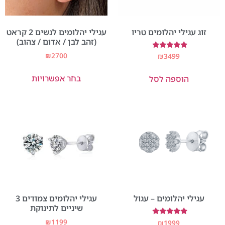
זוג עגילי יהלומים טריו
עגילי יהלומים לנשים 2 קראט
(זהב לבן / אדום / צהוב)
₪
2700
דורג
₪
3499
5.00
מתוך 5
בחר אפשרויות
הוספה לסל
עגילי יהלומים – עגול
עגילי יהלומים צמודים 3
שיניים לתינוקת
₪
1199
דורג
₪
1999