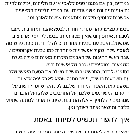
צמידים
,
בין אם בסגנון טניס קלאסי או עם תליונים
,
יכולים להיות
גם אופנתיים וגם משמעותיים
,
עם צמידי תליונים המציעים
אפשרות להוסיף חלקים מותאמים אישית לאורך זמן
.
טבעות מציעות הזדמנות ייחודית לבטא אהבה ומחויבות מעבר
לטבעות אירוסין ונישואין מסורתיות
.
טבעת ליד ימין או עיצוב
שמשתלב היטב עם טבעות אחרות יכולה להיות תוספת מרשימה
לאוסף שלה
.
שקול אפשרויות מיוחדות כמו טבעת אקרוסטיכון
,
שבה ראשי התיבות של האבנים היקרות מאייתים מילה בעלת
משמעות
,
ומוסיפים שכבה של אישיות ורגש
.
בסופו של דבר
,
התכשיט המושלם משלב את הטעם האישי שלה
עם משמעות רגשית
,
ויוצר מתנה שהיא לא רק יפה אלא גם
משקפת את הקשר המיוחד שלכם
.
לכן
,
הקדש זמן לחשוב על
הרגעים המשותפים שלכם
,
על התחביבים שלה
,
ועל הדברים
שגורמים לה לחייך
–
אלה התובנות שיובילו אותך למתנה שתיגע
בליבה ותישאר איתה לאורך זמן
.
איך להפוך תכשיט למיוחד באמת
כשאתה רוצה לקנות תכשיט שיהיה יותר ממתנה יפה
,
חשוב