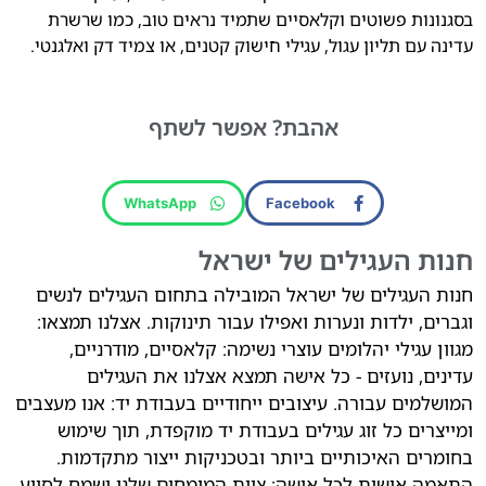
בסגנונות פשוטים וקלאסיים שתמיד נראים טוב
,
כמו שרשרת
עדינה עם תליון עגול
,
עגילי חישוק קטנים
,
או צמיד דק ואלגנטי
.
אהבת?
אפשר לשתף
WhatsApp
Facebook
חנות העגילים של ישראל
חנות העגילים של ישראל המובילה בתחום העגילים לנשים
וגברים, ילדות ונערות ואפילו עבור תינוקות. אצלנו תמצאו:
מגוון עגילי יהלומים עוצרי נשימה: קלאסיים, מודרניים,
עדינים, נועזים - כל אישה תמצא אצלנו את העגילים
המושלמים עבורה. עיצובים ייחודיים בעבודת יד: אנו מעצבים
ומייצרים כל זוג עגילים בעבודת יד מוקפדת, תוך שימוש
בחומרים האיכותיים ביותר ובטכניקות ייצור מתקדמות.
התאמה אישית לכל אישה: צוות המומחים שלנו ישמח לסייע