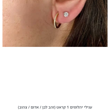
עגילי יהלומים 1 קראט (זהב לבן / אדום / צהוב)