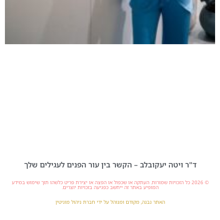
ד"ר ויטה יעקובלב – הקשר בין עור הפנים לעגילים שלך
© 2026 כל הזכויות שמורות. העתקה או שכפול או הפצה או יצירת פריט כלשהו תוך שימוש במידע
המופיע באתר זה ייחשב כפגיעה בזכויות יוצרים.
האתר נבנה, מקודם ומנוהל על ידי חברת ניהול מוניטין