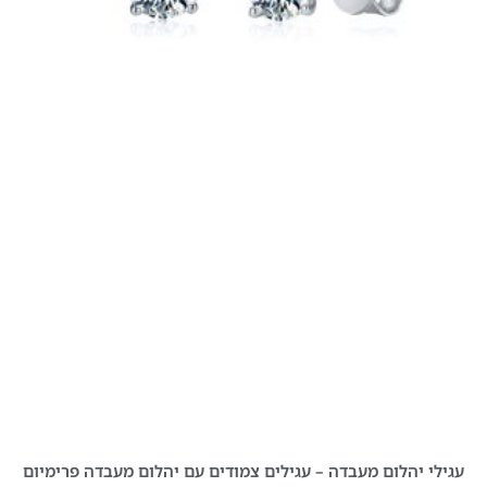
עגילי יהלום מעבדה – עגילים צמודים עם יהלום מעבדה פרימיום