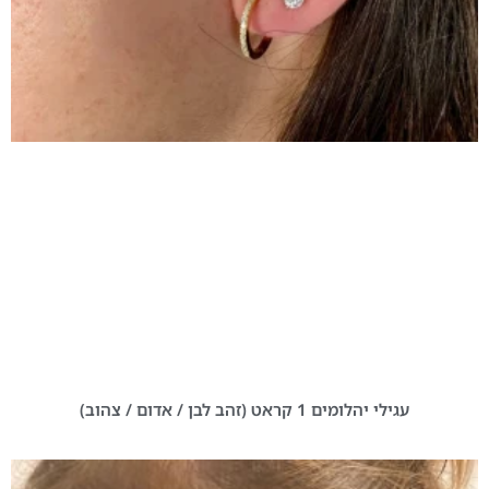
עגילי יהלומים 1 קראט (זהב לבן / אדום / צהוב)