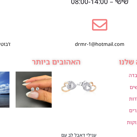
שישי – 08:00-14:00
drmr-1@hotmail.com
ז'בוטינסקי 1,
שלנו
האהובים ביותר
בדה
שים
דות
רים
וקות
עגילי דאבל לב עם