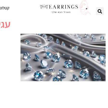
קטלוג 
עגי