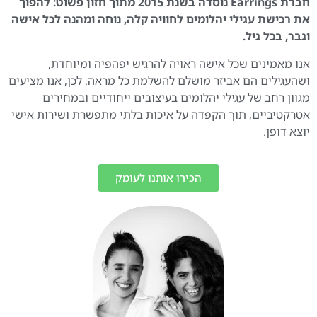
חברת Earrings נוסדה בשנת 2015 מתוך חזון פשוט: להפוך
את רכישת עגילי יהלומים לחוויה קלה, נוחה ומהנה לכל אישה
וגבר, בכל גיל.
אנו מאמינים שכל אישה ראויה להרגיש יפהפיה ומיוחדת,
ושהעגילים הם אביזר מושלם להשלמת כל מראה. לכן, אנו מציעים
מגוון רחב של עגילי יהלומים בעיצובים ייחודיים ובמחירים
אטרקטיביים, תוך הקפדה על איכות בלתי מתפשרת ושירות אישי
יוצא דופן.
הכירו אותנו לעומק