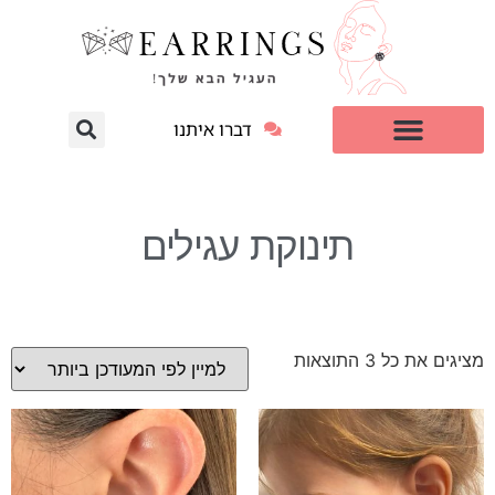
דברו איתנו
עגילי יהלום מעבדה
למי זה מתאים?
תינוקת עגילים
מציגים את כל ⁦3⁩ התוצאות