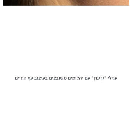
עגילי "גן עדן" עם יהלומים משובצים בעיצוב עץ החיים