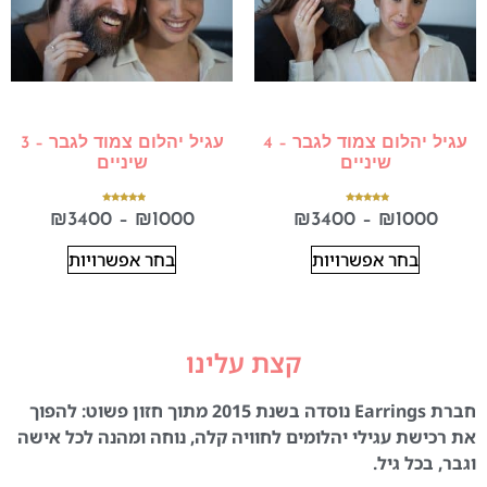
עגיל יהלום צמוד לגבר – 4
עגיל יהלום צמוד לגבר – 3
שיניים
שיניים
דורג
דורג
₪
3400
–
₪
1000
₪
3400
–
₪
1000
5.00
5.00
מתוך 5
מתוך 5
בחר אפשרויות
בחר אפשרויות
קצת עלינו
חברת Earrings נוסדה בשנת 2015 מתוך חזון פשוט: להפוך
את רכישת עגילי יהלומים לחוויה קלה, נוחה ומהנה לכל אישה
וגבר, בכל גיל.