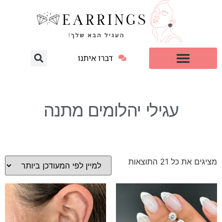
דברו איתנו
עגילי יהלום מעבדה
למי זה מתאים?
עגילי יהלומים מתנה
מציגים את כל ⁦21⁩ התוצאות