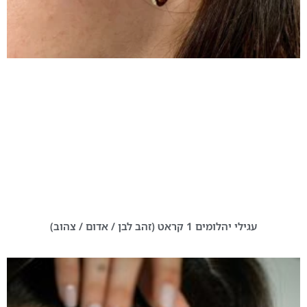
עגילי יהלומים 1 קראט (זהב לבן / אדום / צהוב)