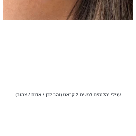
עגילי יהלומים לנשים 2 קראט (זהב לבן / אדום / צהוב)