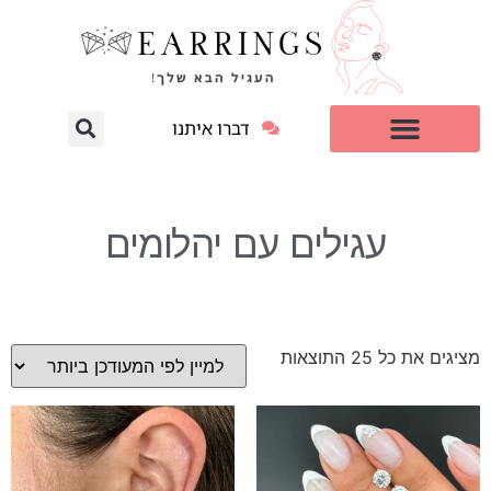
דברו איתנו
עגילי יהלום מעבדה
למי זה מתאים?
עגילים עם יהלומים
מציגים את כל ⁦25⁩ התוצאות