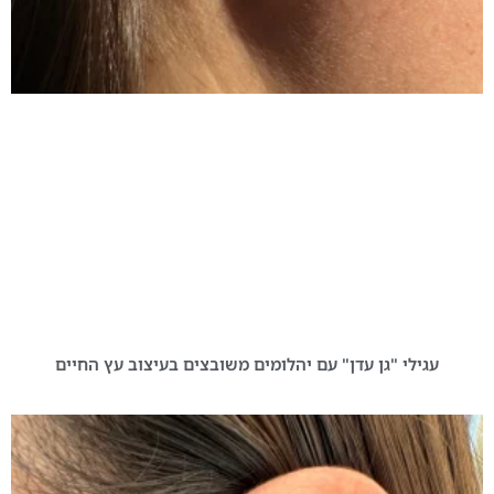
עגילי "גן עדן" עם יהלומים משובצים בעיצוב עץ החיים