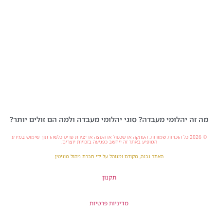
מה זה יהלומי מעבדה? סוגי יהלומי מעבדה ולמה הם זולים יותר?
© 2026 כל הזכויות שמורות. העתקה או שכפול או הפצה או יצירת פריט כלשהו תוך שימוש במידע
המופיע באתר זה ייחשב כפגיעה בזכויות יוצרים.
האתר נבנה, מקודם ומנוהל על ידי חברת ניהול מוניטין
תקנון
מדיניות פרטיות