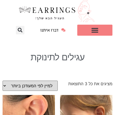
דברו איתנו
עגילי יהלום מעבדה
למי זה מתאים?
עגילים לתינוקת
מציגים את כל ⁦3⁩ התוצאות