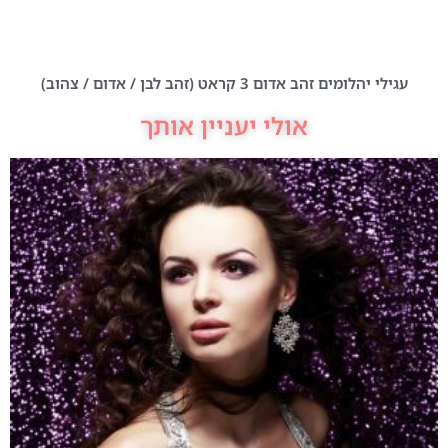
עגילי יהלומים זהב אדום 3 קראט (זהב לבן / אדום / צהוב)
אולי יעניין אותך