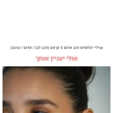
עגילי יהלומים זהב אדום 3 קראט (זהב לבן / אדום / צהוב)
אולי יעניין אותך