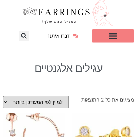
דברו איתנו
עגילי יהלום מעבדה
למי זה מתאים?
עגילים אלגנטיים
מציגים את כל ⁦2⁩ התוצאות