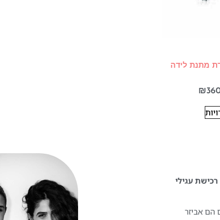
דת מתנת לידה
₪
36
יות
 להפוך את רכישת עגילי
 הם אביזר