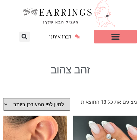
דברו איתנו
עגילי יהלום מעבדה
למי זה מתאים?
זהב צהוב
מציגים את כל ⁦13⁩ התוצאות