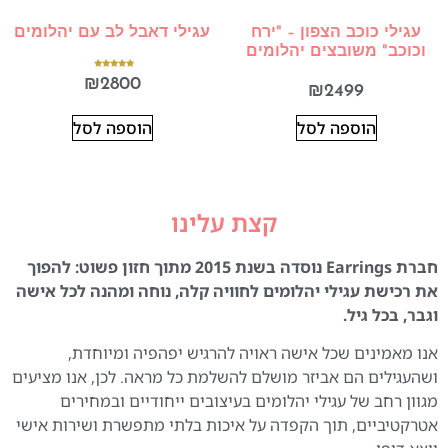
עגילי כוכב הצפון – "ירח
עגילי דאבל לב עם יהלומים
וכוכב" משובצים יהלומים
דורג
₪
2800
5.00
₪
2499
מתוך 5
הוספה לסל
הוספה לסל
קצת עלינו
חברת Earrings נוסדה בשנת 2015 מתוך חזון פשוט: להפוך
את רכישת עגילי יהלומים לחוויה קלה, נוחה ומהנה לכל אישה
וגבר, בכל גיל.
אנו מאמינים שכל אישה ראויה להרגיש יפהפיה ומיוחדת,
ושהעגילים הם אביזר מושלם להשלמת כל מראה. לכן, אנו מציעים
מגוון רחב של עגילי יהלומים בעיצובים ייחודיים ובמחירים
אטרקטיביים, תוך הקפדה על איכות בלתי מתפשרת ושירות אישי