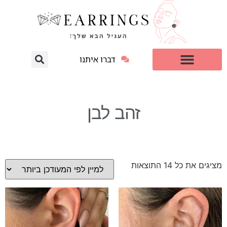
דברו איתנו
עגילי יהלום מעבדה
למי זה מתאים?
זהב לבן
מציגים את כל ⁦14⁩ התוצאות