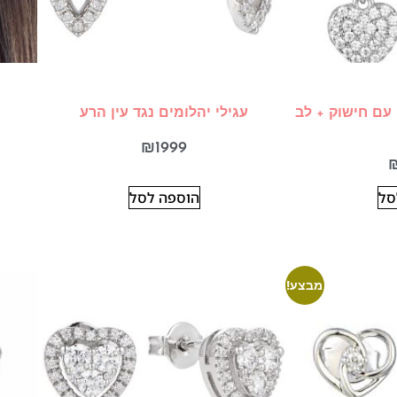
 עם חישוק + לב
עגילי יהלומים נגד עין הרע
₪
1999
סל
הוספה לסל
מבצע!