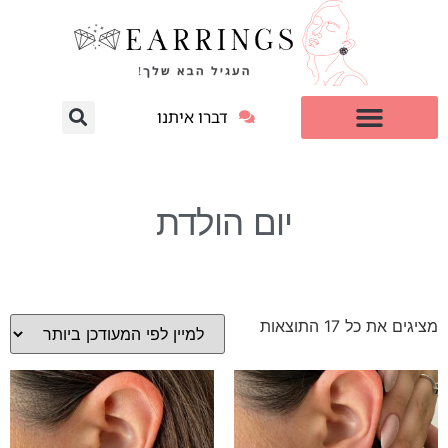
דברו איתנו
עגילי יהלום מעבדה
למי זה מתאים?
יום הולדת
מציגים את כל ⁦17⁩ התוצאות