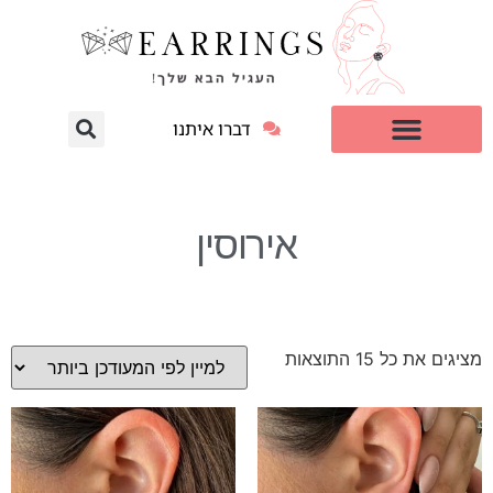
דברו איתנו
עגילי יהלום מעבדה
למי זה מתאים?
אירוסין
מציגים את כל ⁦15⁩ התוצאות