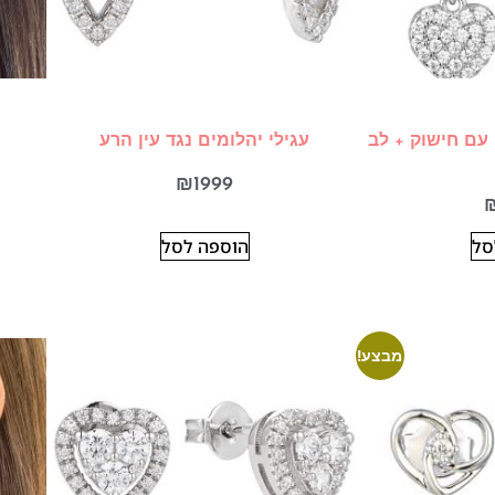
 עם חישוק + לב
עגילי יהלומים נגד עין הרע
₪
1999
סל
הוספה לסל
מבצע!